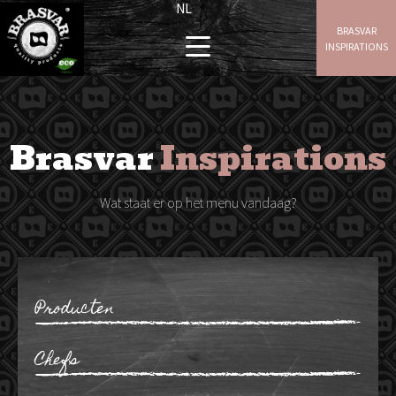
NL
BRASVAR
INSPIRATIONS
Brasvar
Inspirations
Wat staat er op het menu vandaag?
Producten
Ribben
Chefs
Gehakt
Wangen
Maarten Bouckaert