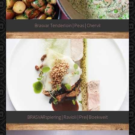
Brasvar Tenderloin | Peas | Chervil
BRASVARspiering | Ravioli | Prei| Boekweit