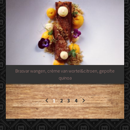
Brasvar wangen, crème van wortel&citroen, gepofte
quinoa
1
2
3
4