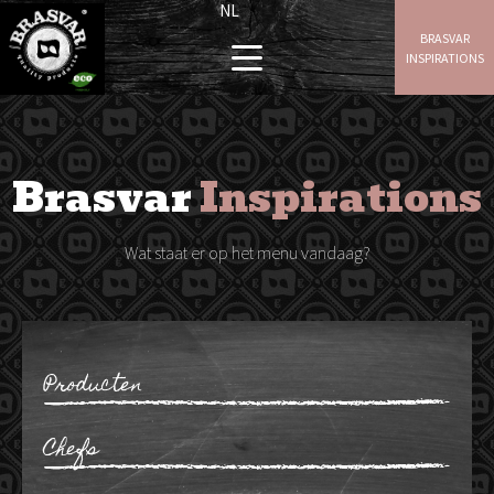
NL
BRASVAR
INSPIRATIONS
Brasvar
Inspirations
Wat staat er op het menu vandaag?
Producten
Ribben
Chefs
Gehakt
Wangen
Maarten Bouckaert