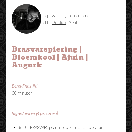
Recept van Olly Ceulenaere
Chef bij
Publiek
, Gent
Brasvarspiering |
Bloemkool | Ajuin |
Augurk
Bereidingstijd
60 minuten
Ingrediënten (4 personen)
600 g BRASVAR spiering op kamertemperatuur