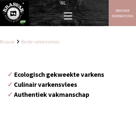
NL
BRASVAR
INSPIRATIONS
Brasvar
Beste varkensvlees
✓
Ecologisch gekweekte varkens
✓
Culinair varkensvlees
✓
Authentiek vakmanschap