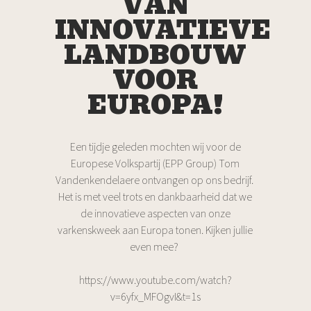
VAN
INNOVATIEVE
LANDBOUW
VOOR
EUROPA!
Een tijdje geleden mochten wij voor de
Europese Volkspartij (EPP Group) Tom
Vandenkendelaere ontvangen op ons bedrijf.
Het is met veel trots en dankbaarheid dat we
de innovatieve aspecten van onze
varkenskweek aan Europa tonen. Kijken jullie
even mee?
https://www.youtube.com/watch?
v=6yfx_MFOgvI&t=1s