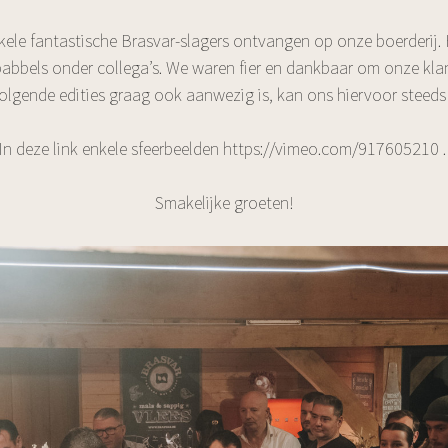
le fantastische Brasvar-slagers ontvangen op onze boerderij. 
 babbels onder collega’s. We waren fier en dankbaar om onze k
olgende edities graag ook aanwezig is, kan ons hiervoor steeds
In deze link enkele sfeerbeelden
https://vimeo.com/917605210
Smakelijke groeten!