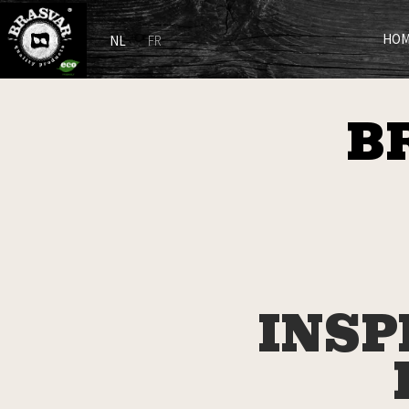
HO
NL
FR
B
INSP