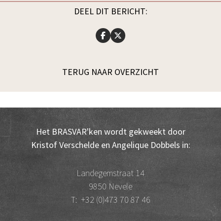
DEEL DIT BERICHT:
TERUG NAAR OVERZICHT
Het BRASVAR'ken wordt gekweekt door
Kristof Verschelde en Angelique Dobbels in:
Landegemstraat 14
9850 Nevele
T:
+32 (0)473 70 87 46