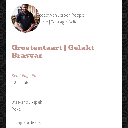
Recept van Jeroen Poppe
Chef bij
Eetalage, Aalter
Groetentaart | Gelakt
Brasvar
Bereidingstijd
60 minuten
Brasvar buikspek
Pekel
Lakage buikspek: