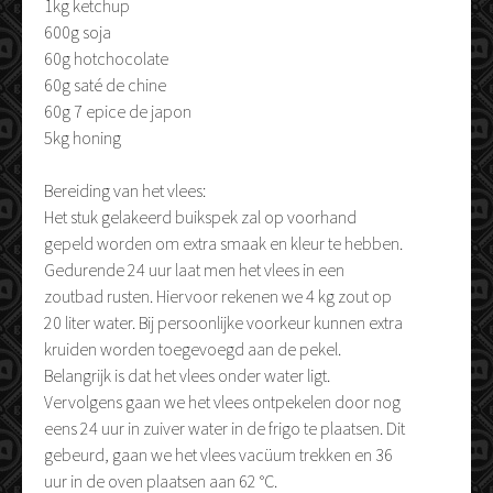
1kg ketchup
600g soja
60g hotchocolate
60g saté de chine
60g 7 epice de japon
5kg honing
Bereiding van het vlees:
Het stuk gelakeerd buikspek zal op voorhand
gepeld worden om extra smaak en kleur te hebben.
Gedurende 24 uur laat men het vlees in een
zoutbad rusten. Hiervoor rekenen we 4 kg zout op
20 liter water. Bij persoonlijke voorkeur kunnen extra
kruiden worden toegevoegd aan de pekel.
Belangrijk is dat het vlees onder water ligt.
Vervolgens gaan we het vlees ontpekelen door nog
eens 24 uur in zuiver water in de frigo te plaatsen. Dit
gebeurd, gaan we het vlees vacüum trekken en 36
uur in de oven plaatsen aan 62 °C.