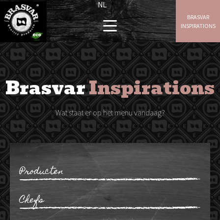
NL
BRASVAR
INSPIRATIONS
Brasvar
Inspirations
Wat staat er op het menu vandaag?
Producten
Ribben
Chefs
Gehakt
Wangen
Maarten Bouckaert