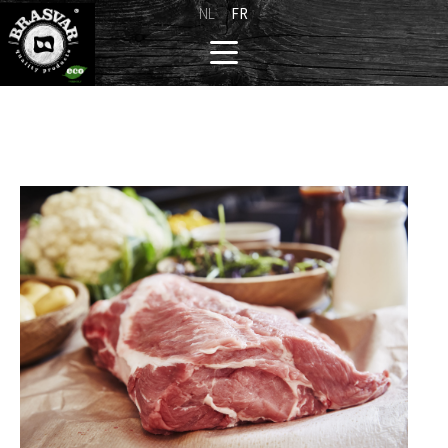
NL
FR